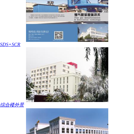
SDS+SCR
综合楼外景