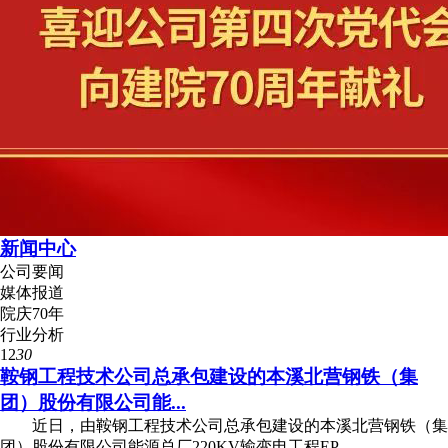
新闻中心
公司要闻
媒体报道
院庆70年
行业分析
12
30
鞍钢工程技术公司总承包建设的本溪北营钢铁（集
团）股份有限公司能...
近日，由鞍钢工程技术公司总承包建设的本溪北营钢铁（集
团）股份有限公司能源总厂220KV输变电工程EP...